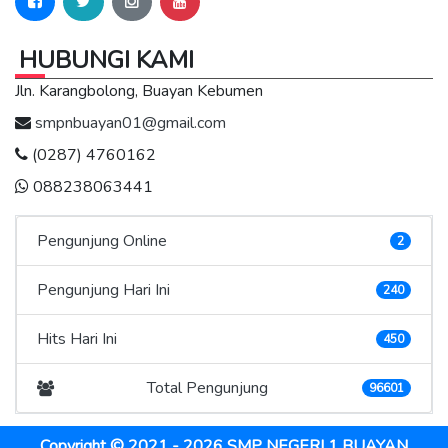
HUBUNGI KAMI
Jln. Karangbolong, Buayan Kebumen
smpnbuayan01@gmail.com
(0287) 4760162
088238063441
Pengunjung Online
2
Pengunjung Hari Ini
240
Hits Hari Ini
450
Total Pengunjung
96601
Copyright © 2021 - 2026
SMP NEGERI 1 BUAYAN