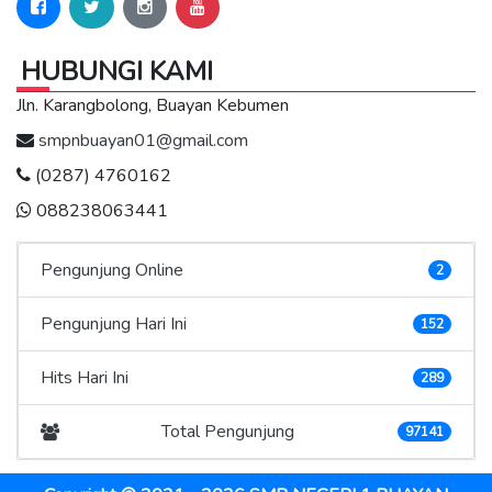
HUBUNGI KAMI
Jln. Karangbolong, Buayan Kebumen
smpnbuayan01@gmail.com
(0287) 4760162
088238063441
Pengunjung Online
2
Pengunjung Hari Ini
152
Hits Hari Ini
289
Total Pengunjung
97141